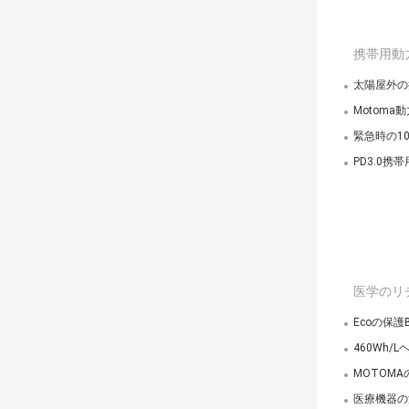
携帯用動
太陽屋外の携
Motoma
緊急時の10
PD3.0
医学のリ
Ecoの保護
460Wh/
MOTOMA
医療機器の深