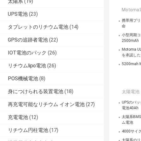
太陽系
(19)
Motom
UPS電池
(23)
携帯用プリン
タブレットのリチウム電池
(14)
命
小型周期コ
GPSの追跡者電池
(22)
2500mAh
Motoma 
IOT電池のパック
(26)
を承認した
5200ma
リチウムlipo電池
(26)
POS機械電池
(8)
身につけられる装置電池
(18)
太陽電池
UPSのバ
再充電可能なリチウム イオン電池
(27)
電池40Ah
充電電池
(12)
太陽系BMS
ム電池
リチウム円柱電池
(17)
4000サイ
太陽系のリ