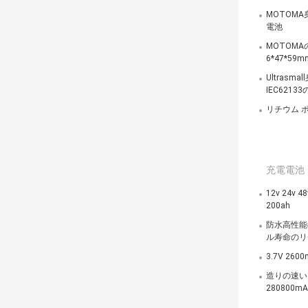
MOTOMA身
電池
MOTOM
6*47*59m
Ultrasm
IEC6213
リチウム ポ
充電電池
12v 24v
200ah
防水高性能の
ル寿命のリ
3.7V 26
造りの速い充
280800