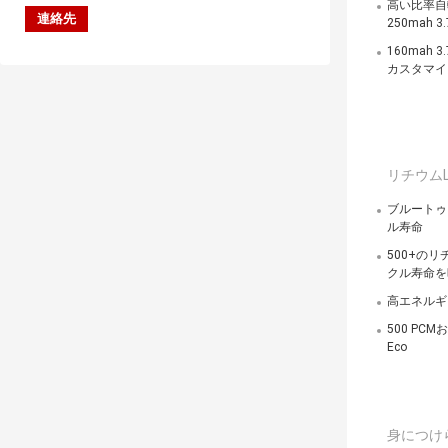
高い比率自
250mah 3.
160mah
カスタマイ
リチウムl
ブルートゥー
ル寿命
500+のリチ
クル寿命を
高エネルギー
500 PC
Eco
身につけ