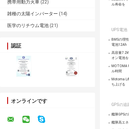
携帯用動力火車
(22)
ル寿命を
雑種の太陽インバーター
(14)
医学のリチウム電池
(21)
UPS電池
BMSの理
認証
電池12Ah
高容量7.2
オン電池を
MOTOMA 
ル時間
Motoma 
ち上げる
オンラインです
GPSの
艦隊GPSの
艦隊高エネル