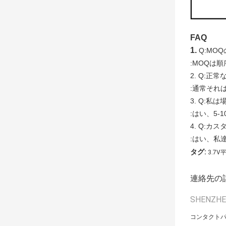
FAQ
1.
Q:MO
:MOQは順
2. Q:
:通常それ
3. Q:
:はい、5
4. Q:
:はい、私
タグ:
3.7
連絡先の
SHENZHE
コンタクトパ