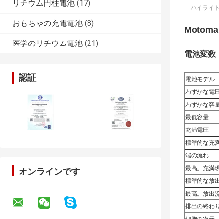
リチウム円柱電池
(17)
ハイライト
おもちゃの充電電池
(8)
Motom
医学のリチウム電池
(21)
電池変数
認証
電池モデル
わずかな電
わずかな容
最低容量
充満電圧
標準的な充
端の流れ
最高。充満
オンラインです
標準的な放
最高。放出
排出の終わ