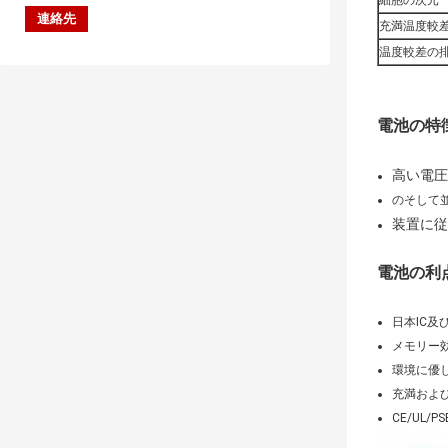
細胞の次元
充満温度較
温度較差の
電池の特
高い
電圧
のそして
装置に従
電池の利
日本IC及
メモリー
環境に優
充満および
CE/UL/P