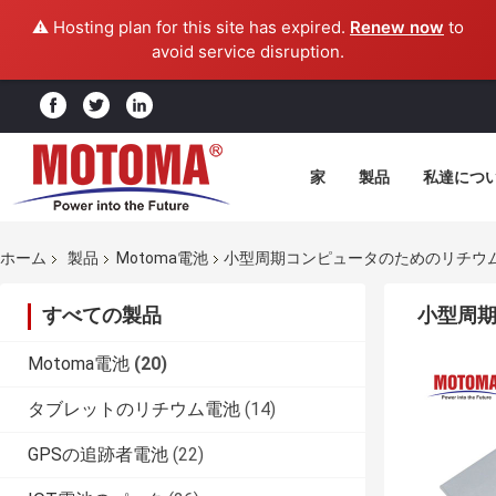
⚠️ Hosting plan for this site has expired.
Renew now
to
avoid service disruption.
家
製品
私達につ
ホーム
製品
Motoma電池
小型周期コンピュータのためのリチウム イ
すべての製品
小型周期
Motoma電池
(20)
タブレットのリチウム電池
(14)
GPSの追跡者電池
(22)