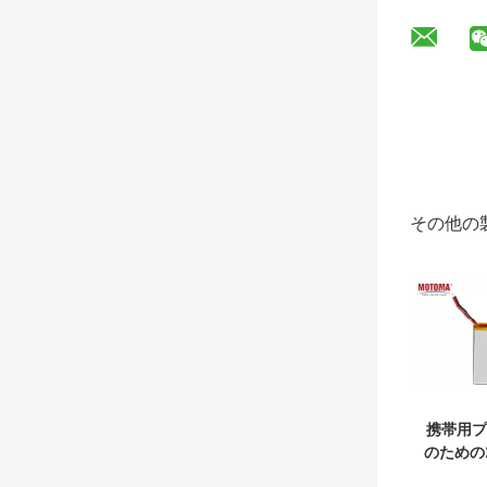
その他の
携帯用プ
のための2
3.8 V L