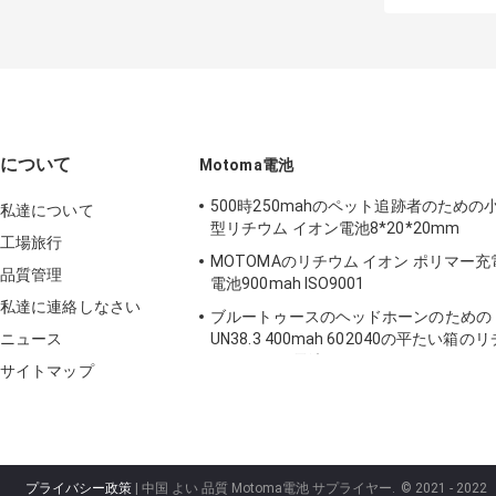
のサイ
について
Motoma電池
500時250mahのペット追跡者のための
私達について
型リチウム イオン電池8*20*20mm
工場旅行
MOTOMAのリチウム イオン ポリマー充
品質管理
電池900mah ISO9001
私達に連絡しなさい
ブルートゥースのヘッドホーンのための
ニュース
UN38.3 400mah 602040の平たい箱のリ
ウム イオン電池
サイトマップ
プライバシー政策
| 中国 よい 品質 Motoma電池 サプライヤー.
© 2021 - 2022