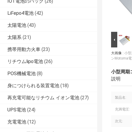
IOT電池のパック
(26)
LiFepo4電池
(42)
太陽電池
(43)
太陽系
(21)
携帯用動力火車
(23)
大画像 :
小型
ンMotoma
リチウムlipo電池
(26)
小型周期コ
POS機械電池
(8)
説明
身につけられる装置電池
(18)
再充電可能なリチウム イオン電池
(27)
製品名:
UPS電池
(24)
充満電圧:
充電電池
(12)
次元: